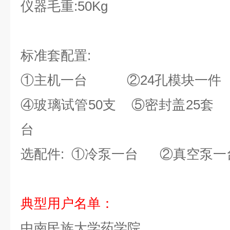
仪器毛重:50Kg
标准套配置:
①主机一台 ②24孔模块一件 
④玻璃试管50支
⑤密封盖25套 
台
选配件: ①冷泵一台 ②真空泵一
典型用户名单：
中南民族大学药学院