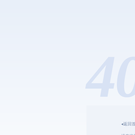
4
◂返回