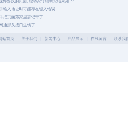
现你要找的页面, 经砖家仔细研究结果如下:
手输入地址时可能存在键入错误
牛把页面落家里忘记带了
网通那头接口生锈了
网站首页
|
关于我们
|
新闻中心
|
产品展示
|
在线留言
|
联系我