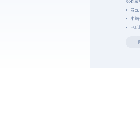
没有发
贵玉
小蜗
电信