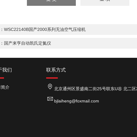
：
WSC22140B国产2000系列无油空气压缩机
：
国产来亨自动凯氏定氮仪
于我们
联系方式
司简介
北京通州区景盛南二街25号联东U谷 北二区26号
bjlaiheng@foxmail.com