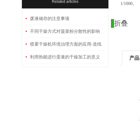
Related articles
1/1000。
废液储存的注意事项
折叠
不同干燥方式对菠菜粉分散性的影响
喷雾干燥机环境治理方面的应用-造纸
废液的回收
利用热能进行蛋液的干燥加工的意义
产品