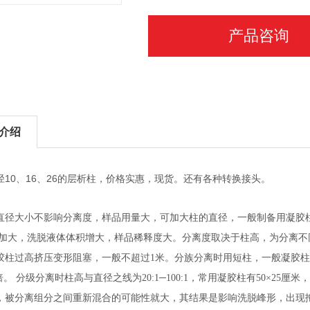
产品咨询
介绍
径10、16、26的层析柱，价格实惠，现货。还有各种转换接头。
直径大小不影响分离度，样品用量大，可加大柱的直径，一般制备用凝胶
径加大，洗脱液体体积增大，样品稀释度大。分离度取决于柱高，为分离
胶柱过高挤压变形阻塞，一般不超过1米。分族分离时用短柱，一般凝胶柱长20
0倍。 分级分离时柱高与直径之线为20:1─100:1，常用凝胶柱有50×2
，被分离组分之间重新混合的可能性就大，其结果是影响洗脱峰形，出现