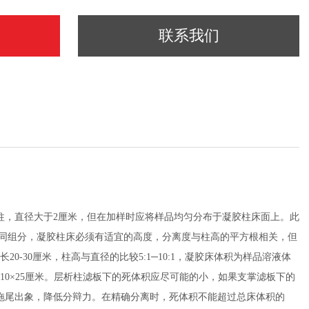
联系我们
柱，直径大于
2厘米，但在加样时应将样品均匀分布于凝胶柱床面上。此
不同组分，凝胶柱床必须有适宜的高度，分离度与柱高的平方根相关，但
-30厘米，柱高与直径的比较5:1─10:1，凝胶床体积为样品溶液体
5厘米，10×25厘米。层析柱滤板下的死体积应尽可能的小，如果支掌滤板下的
拖尾出象，降低分辩力。在精确分离时，死体积不能超过总床体积的